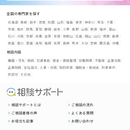
全国の専門家を探す
北海道
青森
岩手
宮城
秋田
山形
福島
東京
神奈川
埼玉
千葉
茨城
栃木
群馬
愛知
静岡
岐阜
三重
長野
山梨
新潟
福井
富山
石川
大阪
京都
兵庫
滋賀
奈良
和歌山
広島
岡山
山口
鳥取
島根
徳島
香川
愛媛
高知
福岡
佐賀
長崎
熊本
大分
宮崎
鹿児島
沖縄
相談内容
離婚・浮気
相続
交通事故
借金・債務整理
労働問題
不動産
企業法務
企業税務
会社設立
人事・労務
知的財産
補助金・助成金
刑事事件
許認可
その他
相談サポートとは
ご相談の流れ
ご相談者様の声
よくある質問
お役立ち記事
お問い合わせ