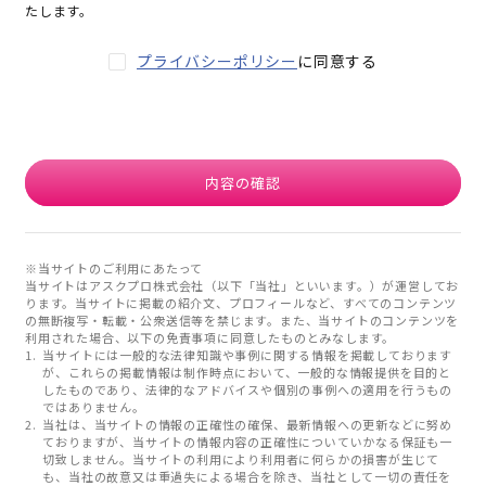
たします。
プライバシーポリシー
に同意する
内容の確認
※当サイトのご利用にあたって
当サイトはアスクプロ株式会社（以下「当社」といいます。）が運営してお
ります。当サイトに掲載の紹介文、プロフィールなど、すべてのコンテンツ
の無断複写・転載・公衆送信等を禁じます。また、当サイトのコンテンツを
利用された場合、以下の免責事項に同意したものとみなします。
当サイトには一般的な法律知識や事例に関する情報を掲載しております
が、これらの掲載情報は制作時点において、一般的な情報提供を目的と
したものであり、法律的なアドバイスや個別の事例への適用を行うもの
ではありません。
当社は、当サイトの情報の正確性の確保、最新情報への更新などに努め
ておりますが、当サイトの情報内容の正確性についていかなる保証も一
切致しません。当サイトの利用により利用者に何らかの損害が生じて
も、当社の故意又は重過失による場合を除き、当社として一切の責任を