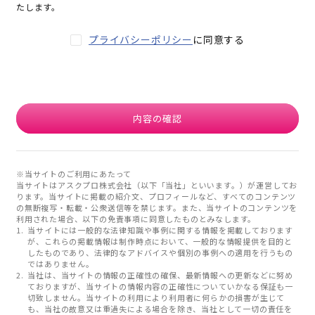
たします。
プライバシーポリシー
に同意する
内容の確認
※当サイトのご利用にあたって
当サイトはアスクプロ株式会社（以下「当社」といいます。）が運営してお
ります。当サイトに掲載の紹介文、プロフィールなど、すべてのコンテンツ
の無断複写・転載・公衆送信等を禁じます。また、当サイトのコンテンツを
利用された場合、以下の免責事項に同意したものとみなします。
当サイトには一般的な法律知識や事例に関する情報を掲載しております
が、これらの掲載情報は制作時点において、一般的な情報提供を目的と
したものであり、法律的なアドバイスや個別の事例への適用を行うもの
ではありません。
当社は、当サイトの情報の正確性の確保、最新情報への更新などに努め
ておりますが、当サイトの情報内容の正確性についていかなる保証も一
切致しません。当サイトの利用により利用者に何らかの損害が生じて
も、当社の故意又は重過失による場合を除き、当社として一切の責任を