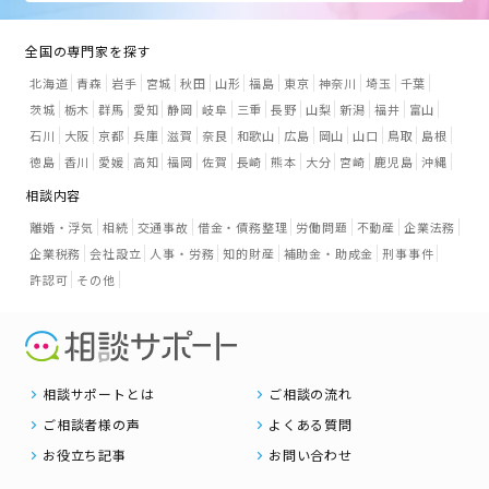
全国の専門家を探す
北海道
青森
岩手
宮城
秋田
山形
福島
東京
神奈川
埼玉
千葉
茨城
栃木
群馬
愛知
静岡
岐阜
三重
長野
山梨
新潟
福井
富山
石川
大阪
京都
兵庫
滋賀
奈良
和歌山
広島
岡山
山口
鳥取
島根
徳島
香川
愛媛
高知
福岡
佐賀
長崎
熊本
大分
宮崎
鹿児島
沖縄
相談内容
離婚・浮気
相続
交通事故
借金・債務整理
労働問題
不動産
企業法務
企業税務
会社設立
人事・労務
知的財産
補助金・助成金
刑事事件
許認可
その他
相談サポートとは
ご相談の流れ
ご相談者様の声
よくある質問
お役立ち記事
お問い合わせ