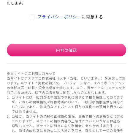
たします。
プライバシーポリシー
に同意する
内容の確認
※当サイトのご利用にあたって
当サイトはアスクプロ株式会社（以下「当社」といいます。）が運営してお
ります。当サイトに掲載の紹介文、プロフィールなど、すべてのコンテンツ
の無断複写・転載・公衆送信等を禁じます。また、当サイトのコンテンツを
利用された場合、以下の免責事項に同意したものとみなします。
当サイトには一般的な法律知識や事例に関する情報を掲載しております
が、これらの掲載情報は制作時点において、一般的な情報提供を目的と
したものであり、法律的なアドバイスや個別の事例への適用を行うもの
ではありません。
当社は、当サイトの情報の正確性の確保、最新情報への更新などに努め
ておりますが、当サイトの情報内容の正確性についていかなる保証も一
切致しません。当サイトの利用により利用者に何らかの損害が生じて
も、当社の故意又は重過失による場合を除き、当社として一切の責任を