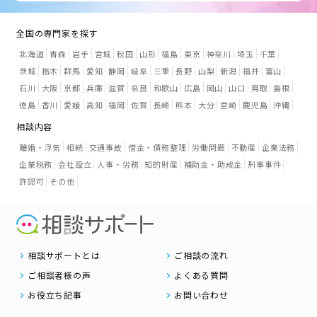
全国の専門家を探す
北海道
青森
岩手
宮城
秋田
山形
福島
東京
神奈川
埼玉
千葉
茨城
栃木
群馬
愛知
静岡
岐阜
三重
長野
山梨
新潟
福井
富山
石川
大阪
京都
兵庫
滋賀
奈良
和歌山
広島
岡山
山口
鳥取
島根
徳島
香川
愛媛
高知
福岡
佐賀
長崎
熊本
大分
宮崎
鹿児島
沖縄
相談内容
離婚・浮気
相続
交通事故
借金・債務整理
労働問題
不動産
企業法務
企業税務
会社設立
人事・労務
知的財産
補助金・助成金
刑事事件
許認可
その他
相談サポートとは
ご相談の流れ
ご相談者様の声
よくある質問
お役立ち記事
お問い合わせ