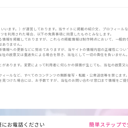
といいます。）が運営しております。当サイトに掲載の紹介文、プロフィールな
ンツを利用された場合、以下の免責事項に同意したものとみなします。
る情報を掲載しておりますが、これらの掲載情報は制作時点において、一般的
はありません。
新情報への更新などに努めておりますが、当サイトの情報内容の正確性につい
当社の故意又は重過失による場合を除き、当社として一切の責任を負いません
とがあります。変更によって利用者に何らかの損害が生じても、当社の故意又
フィールなど、すべてのコンテンツの無断複写・転載・公衆送信等を禁じます
を見つけた場合には、お手数ですが、当社のお問い合わせ窓口まで情報をご提
軽にお電話ください
簡単ステップで