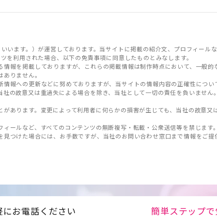
といいます。）が運営しております。当サイトに掲載の紹介文、プロフィールな
ンツを利用された場合、以下の免責事項に同意したものとみなします。
る情報を掲載しておりますが、これらの掲載情報は制作時点において、一般的
はありません。
新情報への更新などに努めておりますが、当サイトの情報内容の正確性につい
当社の故意又は重過失による場合を除き、当社として一切の責任を負いません
とがあります。変更によって利用者に何らかの損害が生じても、当社の故意又
フィールなど、すべてのコンテンツの無断複写・転載・公衆送信等を禁じます
を見つけた場合には、お手数ですが、当社のお問い合わせ窓口まで情報をご提
軽にお電話ください
簡単ステップで