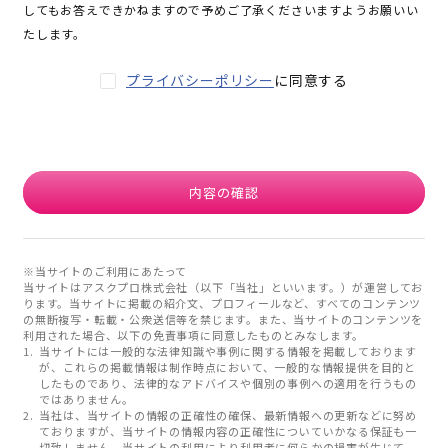
してもお答えできかねますので予めご了承くださいますようお願いい
たします。
プライバシーポリシー
に同意する
内容の確認
※当サイトのご利用にあたって
当サイトはアスクプロ株式会社（以下「当社」といいます。）が運営してお
ります。当サイトに掲載の紹介文、プロフィールなど、すべてのコンテンツ
の無断複写・転載・公衆送信等を禁じます。また、当サイトのコンテンツを
利用された場合、以下の免責事項に同意したものとみなします。
当サイトには一般的な法律知識や事例に関する情報を掲載しております
が、これらの掲載情報は制作時点において、一般的な情報提供を目的と
したものであり、法律的なアドバイスや個別の事例への適用を行うもの
ではありません。
当社は、当サイトの情報の正確性の確保、最新情報への更新などに努め
ておりますが、当サイトの情報内容の正確性についていかなる保証も一
切致しません。当サイトの利用により利用者に何らかの損害が生じて