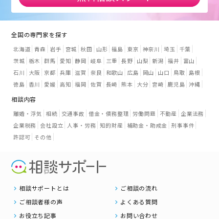
全国の専門家を探す
北海道
青森
岩手
宮城
秋田
山形
福島
東京
神奈川
埼玉
千葉
茨城
栃木
群馬
愛知
静岡
岐阜
三重
長野
山梨
新潟
福井
富山
石川
大阪
京都
兵庫
滋賀
奈良
和歌山
広島
岡山
山口
鳥取
島根
徳島
香川
愛媛
高知
福岡
佐賀
長崎
熊本
大分
宮崎
鹿児島
沖縄
相談内容
離婚・浮気
相続
交通事故
借金・債務整理
労働問題
不動産
企業法務
企業税務
会社設立
人事・労務
知的財産
補助金・助成金
刑事事件
許認可
その他
相談サポートとは
ご相談の流れ
ご相談者様の声
よくある質問
お役立ち記事
お問い合わせ