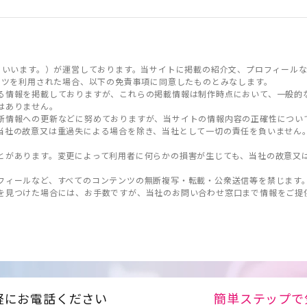
といいます。）が運営しております。当サイトに掲載の紹介文、プロフィールな
ンツを利用された場合、以下の免責事項に同意したものとみなします。
る情報を掲載しておりますが、これらの掲載情報は制作時点において、一般的
はありません。
新情報への更新などに努めておりますが、当サイトの情報内容の正確性につい
当社の故意又は重過失による場合を除き、当社として一切の責任を負いません
とがあります。変更によって利用者に何らかの損害が生じても、当社の故意又
フィールなど、すべてのコンテンツの無断複写・転載・公衆送信等を禁じます
を見つけた場合には、お手数ですが、当社のお問い合わせ窓口まで情報をご提
軽にお電話ください
簡単ステップで