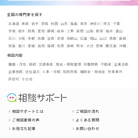
全国の専門家を探す
北海道
青森
岩手
宮城
秋田
山形
福島
東京
神奈川
埼玉
千葉
茨城
栃木
群馬
愛知
静岡
岐阜
三重
長野
山梨
新潟
福井
富山
石川
大阪
京都
兵庫
滋賀
奈良
和歌山
広島
岡山
山口
鳥取
島根
徳島
香川
愛媛
高知
福岡
佐賀
長崎
熊本
大分
宮崎
鹿児島
沖縄
相談内容
離婚・浮気
相続
交通事故
借金・債務整理
労働問題
不動産
企業法務
企業税務
会社設立
人事・労務
知的財産
補助金・助成金
刑事事件
許認可
その他
相談サポートとは
ご相談の流れ
ご相談者様の声
よくある質問
お役立ち記事
お問い合わせ