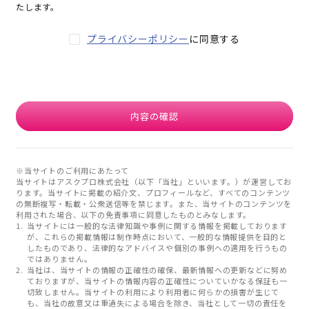
たします。
プライバシーポリシー
に同意する
内容の確認
※当サイトのご利用にあたって
当サイトはアスクプロ株式会社（以下「当社」といいます。）が運営してお
ります。当サイトに掲載の紹介文、プロフィールなど、すべてのコンテンツ
の無断複写・転載・公衆送信等を禁じます。また、当サイトのコンテンツを
利用された場合、以下の免責事項に同意したものとみなします。
当サイトには一般的な法律知識や事例に関する情報を掲載しております
が、これらの掲載情報は制作時点において、一般的な情報提供を目的と
したものであり、法律的なアドバイスや個別の事例への適用を行うもの
ではありません。
当社は、当サイトの情報の正確性の確保、最新情報への更新などに努め
ておりますが、当サイトの情報内容の正確性についていかなる保証も一
切致しません。当サイトの利用により利用者に何らかの損害が生じて
も、当社の故意又は重過失による場合を除き、当社として一切の責任を