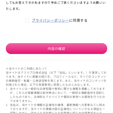
してもお答えできかねますので予めご了承くださいますようお願いい
たします。
プライバシーポリシー
に同意する
内容の確認
※当サイトのご利用にあたって
当サイトはアスクプロ株式会社（以下「当社」といいます。）が運営してお
ります。当サイトに掲載の紹介文、プロフィールなど、すべてのコンテンツ
の無断複写・転載・公衆送信等を禁じます。また、当サイトのコンテンツを
利用された場合、以下の免責事項に同意したものとみなします。
当サイトには一般的な法律知識や事例に関する情報を掲載しております
が、これらの掲載情報は制作時点において、一般的な情報提供を目的と
したものであり、法律的なアドバイスや個別の事例への適用を行うもの
ではありません。
当社は、当サイトの情報の正確性の確保、最新情報への更新などに努め
ておりますが、当サイトの情報内容の正確性についていかなる保証も一
切致しません。当サイトの利用により利用者に何らかの損害が生じて