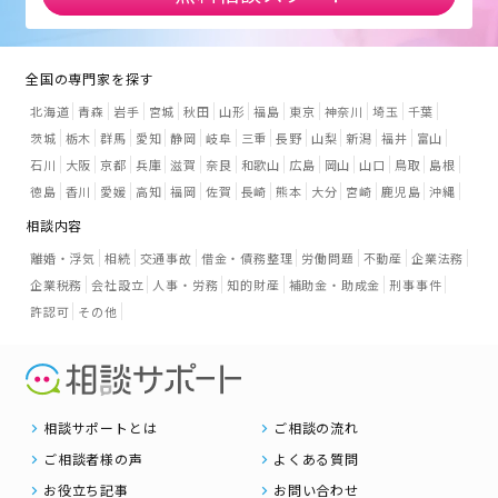
全国の専門家を探す
北海道
青森
岩手
宮城
秋田
山形
福島
東京
神奈川
埼玉
千葉
茨城
栃木
群馬
愛知
静岡
岐阜
三重
長野
山梨
新潟
福井
富山
石川
大阪
京都
兵庫
滋賀
奈良
和歌山
広島
岡山
山口
鳥取
島根
徳島
香川
愛媛
高知
福岡
佐賀
長崎
熊本
大分
宮崎
鹿児島
沖縄
相談内容
離婚・浮気
相続
交通事故
借金・債務整理
労働問題
不動産
企業法務
企業税務
会社設立
人事・労務
知的財産
補助金・助成金
刑事事件
許認可
その他
相談サポートとは
ご相談の流れ
ご相談者様の声
よくある質問
お役立ち記事
お問い合わせ