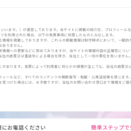
といいます。）が運営しております。当サイトに掲載の紹介文、プロフィールな
ンツを利用された場合、以下の免責事項に同意したものとみなします。
る情報を掲載しておりますが、これらの掲載情報は制作時点において、一般的
はありません。
新情報への更新などに努めておりますが、当サイトの情報内容の正確性につい
当社の故意又は重過失による場合を除き、当社として一切の責任を負いません
とがあります。変更によって利用者に何らかの損害が生じても、当社の故意又
フィールなど、すべてのコンテンツの無断複写・転載・公衆送信等を禁じます
を見つけた場合には、お手数ですが、当社のお問い合わせ窓口まで情報をご提
軽にお電話ください
簡単ステップで