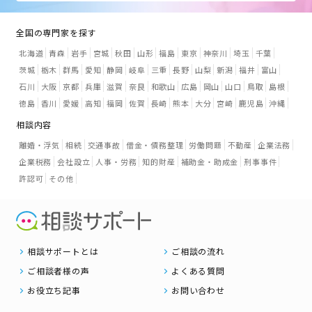
全国の専門家を探す
北海道
青森
岩手
宮城
秋田
山形
福島
東京
神奈川
埼玉
千葉
茨城
栃木
群馬
愛知
静岡
岐阜
三重
長野
山梨
新潟
福井
富山
石川
大阪
京都
兵庫
滋賀
奈良
和歌山
広島
岡山
山口
鳥取
島根
徳島
香川
愛媛
高知
福岡
佐賀
長崎
熊本
大分
宮崎
鹿児島
沖縄
相談内容
離婚・浮気
相続
交通事故
借金・債務整理
労働問題
不動産
企業法務
企業税務
会社設立
人事・労務
知的財産
補助金・助成金
刑事事件
許認可
その他
相談サポートとは
ご相談の流れ
ご相談者様の声
よくある質問
お役立ち記事
お問い合わせ