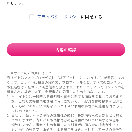
たします。
プライバシーポリシー
に同意する
内容の確認
※当サイトのご利用にあたって
当サイトはアスクプロ株式会社（以下「当社」といいます。）が運営してお
ります。当サイトに掲載の紹介文、プロフィールなど、すべてのコンテンツ
の無断複写・転載・公衆送信等を禁じます。また、当サイトのコンテンツを
利用された場合、以下の免責事項に同意したものとみなします。
当サイトには一般的な法律知識や事例に関する情報を掲載しております
が、これらの掲載情報は制作時点において、一般的な情報提供を目的と
したものであり、法律的なアドバイスや個別の事例への適用を行うもの
ではありません。
当社は、当サイトの情報の正確性の確保、最新情報への更新などに努め
ておりますが、当サイトの情報内容の正確性についていかなる保証も一
切致しません。当サイトの利用により利用者に何らかの損害が生じて
も、当社の故意又は重過失による場合を除き、当社として一切の責任を