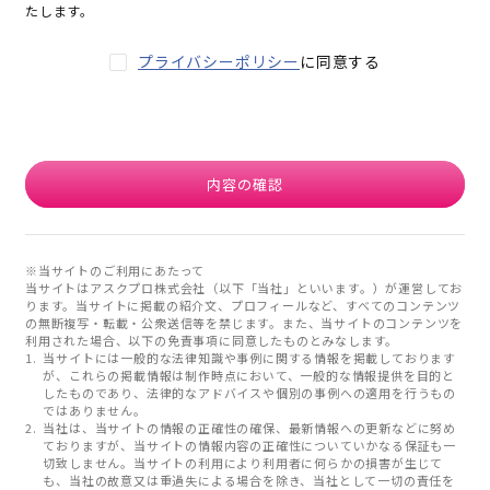
たします。
プライバシーポリシー
に同意する
内容の確認
※当サイトのご利用にあたって
当サイトはアスクプロ株式会社（以下「当社」といいます。）が運営してお
ります。当サイトに掲載の紹介文、プロフィールなど、すべてのコンテンツ
の無断複写・転載・公衆送信等を禁じます。また、当サイトのコンテンツを
利用された場合、以下の免責事項に同意したものとみなします。
当サイトには一般的な法律知識や事例に関する情報を掲載しております
が、これらの掲載情報は制作時点において、一般的な情報提供を目的と
したものであり、法律的なアドバイスや個別の事例への適用を行うもの
ではありません。
当社は、当サイトの情報の正確性の確保、最新情報への更新などに努め
ておりますが、当サイトの情報内容の正確性についていかなる保証も一
切致しません。当サイトの利用により利用者に何らかの損害が生じて
も、当社の故意又は重過失による場合を除き、当社として一切の責任を