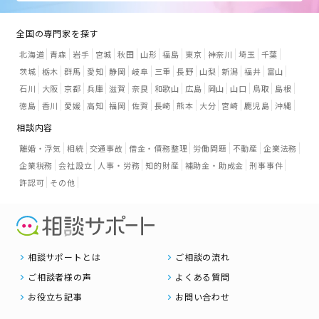
全国の専門家を探す
北海道
青森
岩手
宮城
秋田
山形
福島
東京
神奈川
埼玉
千葉
茨城
栃木
群馬
愛知
静岡
岐阜
三重
長野
山梨
新潟
福井
富山
石川
大阪
京都
兵庫
滋賀
奈良
和歌山
広島
岡山
山口
鳥取
島根
徳島
香川
愛媛
高知
福岡
佐賀
長崎
熊本
大分
宮崎
鹿児島
沖縄
相談内容
離婚・浮気
相続
交通事故
借金・債務整理
労働問題
不動産
企業法務
企業税務
会社設立
人事・労務
知的財産
補助金・助成金
刑事事件
許認可
その他
相談サポートとは
ご相談の流れ
ご相談者様の声
よくある質問
お役立ち記事
お問い合わせ