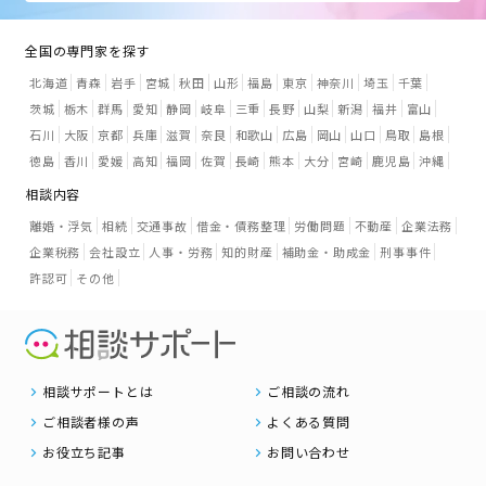
全国の専門家を探す
北海道
青森
岩手
宮城
秋田
山形
福島
東京
神奈川
埼玉
千葉
茨城
栃木
群馬
愛知
静岡
岐阜
三重
長野
山梨
新潟
福井
富山
石川
大阪
京都
兵庫
滋賀
奈良
和歌山
広島
岡山
山口
鳥取
島根
徳島
香川
愛媛
高知
福岡
佐賀
長崎
熊本
大分
宮崎
鹿児島
沖縄
相談内容
離婚・浮気
相続
交通事故
借金・債務整理
労働問題
不動産
企業法務
企業税務
会社設立
人事・労務
知的財産
補助金・助成金
刑事事件
許認可
その他
相談サポートとは
ご相談の流れ
ご相談者様の声
よくある質問
お役立ち記事
お問い合わせ