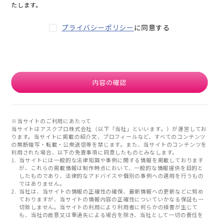
たします。
プライバシーポリシー
に同意する
内容の確認
※当サイトのご利用にあたって
当サイトはアスクプロ株式会社（以下「当社」といいます。）が運営してお
ります。当サイトに掲載の紹介文、プロフィールなど、すべてのコンテンツ
の無断複写・転載・公衆送信等を禁じます。また、当サイトのコンテンツを
利用された場合、以下の免責事項に同意したものとみなします。
当サイトには一般的な法律知識や事例に関する情報を掲載しております
が、これらの掲載情報は制作時点において、一般的な情報提供を目的と
したものであり、法律的なアドバイスや個別の事例への適用を行うもの
ではありません。
当社は、当サイトの情報の正確性の確保、最新情報への更新などに努め
ておりますが、当サイトの情報内容の正確性についていかなる保証も一
切致しません。当サイトの利用により利用者に何らかの損害が生じて
も、当社の故意又は重過失による場合を除き、当社として一切の責任を