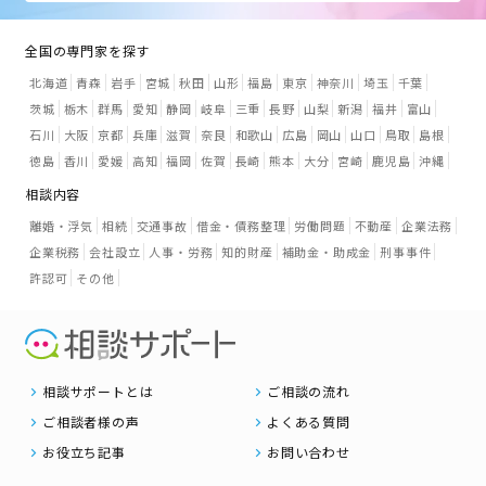
全国の専門家を探す
北海道
青森
岩手
宮城
秋田
山形
福島
東京
神奈川
埼玉
千葉
茨城
栃木
群馬
愛知
静岡
岐阜
三重
長野
山梨
新潟
福井
富山
石川
大阪
京都
兵庫
滋賀
奈良
和歌山
広島
岡山
山口
鳥取
島根
徳島
香川
愛媛
高知
福岡
佐賀
長崎
熊本
大分
宮崎
鹿児島
沖縄
相談内容
離婚・浮気
相続
交通事故
借金・債務整理
労働問題
不動産
企業法務
企業税務
会社設立
人事・労務
知的財産
補助金・助成金
刑事事件
許認可
その他
相談サポートとは
ご相談の流れ
ご相談者様の声
よくある質問
お役立ち記事
お問い合わせ