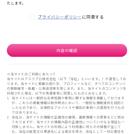
たします。
プライバシーポリシー
に同意する
内容の確認
※当サイトのご利用にあたって
当サイトはアスクプロ株式会社（以下「当社」といいます。）が運営してお
ります。当サイトに掲載の紹介文、プロフィールなど、すべてのコンテンツ
の無断複写・転載・公衆送信等を禁じます。また、当サイトのコンテンツを
利用された場合、以下の免責事項に同意したものとみなします。
当サイトには一般的な法律知識や事例に関する情報を掲載しております
が、これらの掲載情報は制作時点において、一般的な情報提供を目的と
したものであり、法律的なアドバイスや個別の事例への適用を行うもの
ではありません。
当社は、当サイトの情報の正確性の確保、最新情報への更新などに努め
ておりますが、当サイトの情報内容の正確性についていかなる保証も一
切致しません。当サイトの利用により利用者に何らかの損害が生じて
も、当社の故意又は重過失による場合を除き、当社として一切の責任を