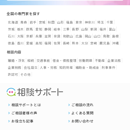
全国の専門家を探す
北海道
青森
岩手
宮城
秋田
山形
福島
東京
神奈川
埼玉
千葉
茨城
栃木
群馬
愛知
静岡
岐阜
三重
長野
山梨
新潟
福井
富山
石川
大阪
京都
兵庫
滋賀
奈良
和歌山
広島
岡山
山口
鳥取
島根
徳島
香川
愛媛
高知
福岡
佐賀
長崎
熊本
大分
宮崎
鹿児島
沖縄
相談内容
離婚・浮気
相続
交通事故
借金・債務整理
労働問題
不動産
企業法務
企業税務
会社設立
人事・労務
知的財産
補助金・助成金
刑事事件
許認可
その他
相談サポートとは
ご相談の流れ
ご相談者様の声
よくある質問
お役立ち記事
お問い合わせ