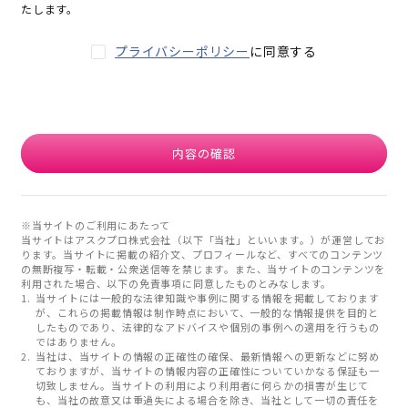
たします。
プライバシーポリシー
に同意する
内容の確認
※当サイトのご利用にあたって
当サイトはアスクプロ株式会社（以下「当社」といいます。）が運営してお
ります。当サイトに掲載の紹介文、プロフィールなど、すべてのコンテンツ
の無断複写・転載・公衆送信等を禁じます。また、当サイトのコンテンツを
利用された場合、以下の免責事項に同意したものとみなします。
当サイトには一般的な法律知識や事例に関する情報を掲載しております
が、これらの掲載情報は制作時点において、一般的な情報提供を目的と
したものであり、法律的なアドバイスや個別の事例への適用を行うもの
ではありません。
当社は、当サイトの情報の正確性の確保、最新情報への更新などに努め
ておりますが、当サイトの情報内容の正確性についていかなる保証も一
切致しません。当サイトの利用により利用者に何らかの損害が生じて
も、当社の故意又は重過失による場合を除き、当社として一切の責任を