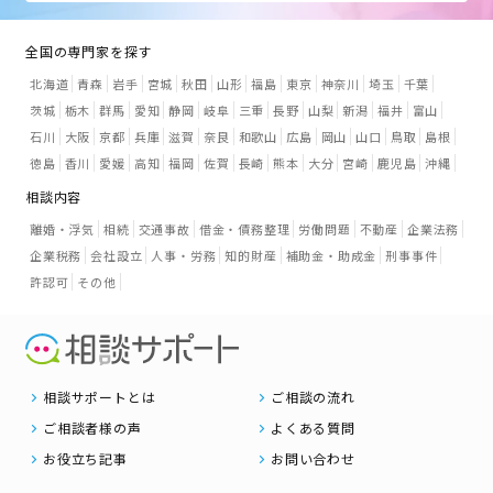
全国の専門家を探す
北海道
青森
岩手
宮城
秋田
山形
福島
東京
神奈川
埼玉
千葉
茨城
栃木
群馬
愛知
静岡
岐阜
三重
長野
山梨
新潟
福井
富山
石川
大阪
京都
兵庫
滋賀
奈良
和歌山
広島
岡山
山口
鳥取
島根
徳島
香川
愛媛
高知
福岡
佐賀
長崎
熊本
大分
宮崎
鹿児島
沖縄
相談内容
離婚・浮気
相続
交通事故
借金・債務整理
労働問題
不動産
企業法務
企業税務
会社設立
人事・労務
知的財産
補助金・助成金
刑事事件
許認可
その他
相談サポートとは
ご相談の流れ
ご相談者様の声
よくある質問
お役立ち記事
お問い合わせ