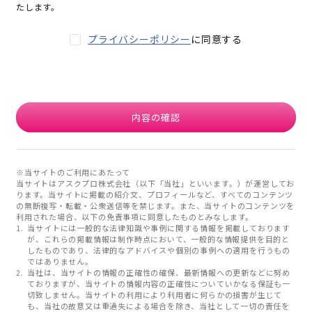
たします。
プライバシーポリシー
に同意する
内容の確認
※当サイトのご利用にあたって
当サイトはアスクプロ株式会社（以下「当社」といいます。）が運営してお
ります。当サイトに掲載の紹介文、プロフィールなど、すべてのコンテンツ
の無断複写・転載・公衆送信等を禁じます。また、当サイトのコンテンツを
利用された場合、以下の免責事項に同意したものとみなします。
当サイトには一般的な法律知識や事例に関する情報を掲載しております
が、これらの掲載情報は制作時点において、一般的な情報提供を目的と
したものであり、法律的なアドバイスや個別の事例への適用を行うもの
ではありません。
当社は、当サイトの情報の正確性の確保、最新情報への更新などに努め
ておりますが、当サイトの情報内容の正確性についていかなる保証も一
切致しません。当サイトの利用により利用者に何らかの損害が生じて
も、当社の故意又は重過失による場合を除き、当社として一切の責任を