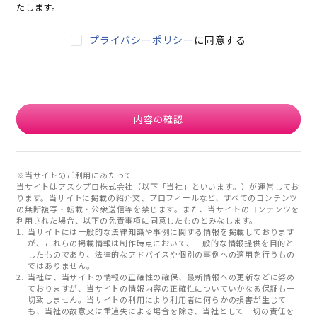
たします。
プライバシーポリシー
に同意する
内容の確認
※当サイトのご利用にあたって
当サイトはアスクプロ株式会社（以下「当社」といいます。）が運営してお
ります。当サイトに掲載の紹介文、プロフィールなど、すべてのコンテンツ
の無断複写・転載・公衆送信等を禁じます。また、当サイトのコンテンツを
利用された場合、以下の免責事項に同意したものとみなします。
当サイトには一般的な法律知識や事例に関する情報を掲載しております
が、これらの掲載情報は制作時点において、一般的な情報提供を目的と
したものであり、法律的なアドバイスや個別の事例への適用を行うもの
ではありません。
当社は、当サイトの情報の正確性の確保、最新情報への更新などに努め
ておりますが、当サイトの情報内容の正確性についていかなる保証も一
切致しません。当サイトの利用により利用者に何らかの損害が生じて
も、当社の故意又は重過失による場合を除き、当社として一切の責任を