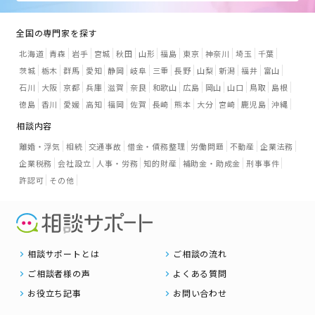
全国の専門家を探す
北海道
青森
岩手
宮城
秋田
山形
福島
東京
神奈川
埼玉
千葉
茨城
栃木
群馬
愛知
静岡
岐阜
三重
長野
山梨
新潟
福井
富山
石川
大阪
京都
兵庫
滋賀
奈良
和歌山
広島
岡山
山口
鳥取
島根
徳島
香川
愛媛
高知
福岡
佐賀
長崎
熊本
大分
宮崎
鹿児島
沖縄
相談内容
離婚・浮気
相続
交通事故
借金・債務整理
労働問題
不動産
企業法務
企業税務
会社設立
人事・労務
知的財産
補助金・助成金
刑事事件
許認可
その他
相談サポートとは
ご相談の流れ
ご相談者様の声
よくある質問
お役立ち記事
お問い合わせ