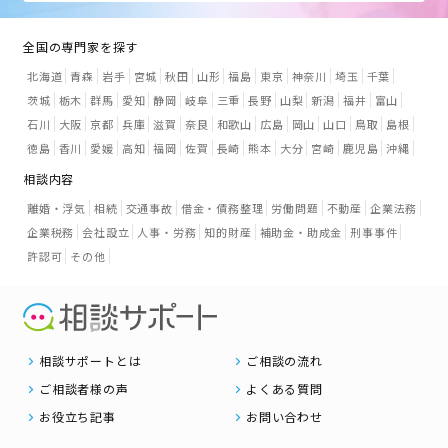
全国の専門家を探す
北海道
青森
岩手
宮城
秋田
山形
福島
東京
神奈川
埼玉
千葉
茨城
栃木
群馬
愛知
静岡
岐阜
三重
長野
山梨
新潟
福井
富山
石川
大阪
京都
兵庫
滋賀
奈良
和歌山
広島
岡山
山口
鳥取
島根
徳島
香川
愛媛
高知
福岡
佐賀
長崎
熊本
大分
宮崎
鹿児島
沖縄
相談内容
離婚・浮気
相続
交通事故
借金・債務整理
労働問題
不動産
企業法務
企業税務
会社設立
人事・労務
知的財産
補助金・助成金
刑事事件
許認可
その他
相談サポートとは
ご相談の流れ
ご相談者様の声
よくある質問
お役立ち記事
お問い合わせ