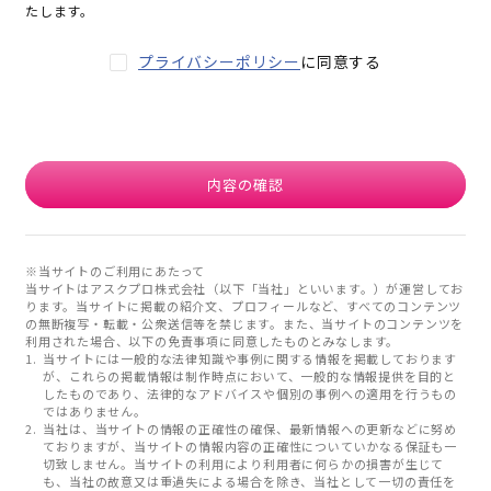
たします。
プライバシーポリシー
に同意する
内容の確認
※当サイトのご利用にあたって
当サイトはアスクプロ株式会社（以下「当社」といいます。）が運営してお
ります。当サイトに掲載の紹介文、プロフィールなど、すべてのコンテンツ
の無断複写・転載・公衆送信等を禁じます。また、当サイトのコンテンツを
利用された場合、以下の免責事項に同意したものとみなします。
当サイトには一般的な法律知識や事例に関する情報を掲載しております
が、これらの掲載情報は制作時点において、一般的な情報提供を目的と
したものであり、法律的なアドバイスや個別の事例への適用を行うもの
ではありません。
当社は、当サイトの情報の正確性の確保、最新情報への更新などに努め
ておりますが、当サイトの情報内容の正確性についていかなる保証も一
切致しません。当サイトの利用により利用者に何らかの損害が生じて
も、当社の故意又は重過失による場合を除き、当社として一切の責任を