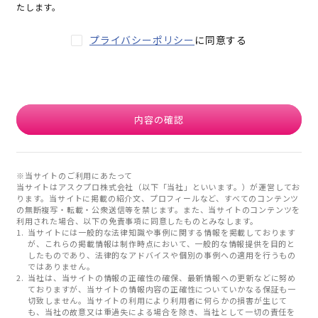
たします。
プライバシーポリシー
に同意する
内容の確認
※当サイトのご利用にあたって
当サイトはアスクプロ株式会社（以下「当社」といいます。）が運営してお
ります。当サイトに掲載の紹介文、プロフィールなど、すべてのコンテンツ
の無断複写・転載・公衆送信等を禁じます。また、当サイトのコンテンツを
利用された場合、以下の免責事項に同意したものとみなします。
当サイトには一般的な法律知識や事例に関する情報を掲載しております
が、これらの掲載情報は制作時点において、一般的な情報提供を目的と
したものであり、法律的なアドバイスや個別の事例への適用を行うもの
ではありません。
当社は、当サイトの情報の正確性の確保、最新情報への更新などに努め
ておりますが、当サイトの情報内容の正確性についていかなる保証も一
切致しません。当サイトの利用により利用者に何らかの損害が生じて
も、当社の故意又は重過失による場合を除き、当社として一切の責任を