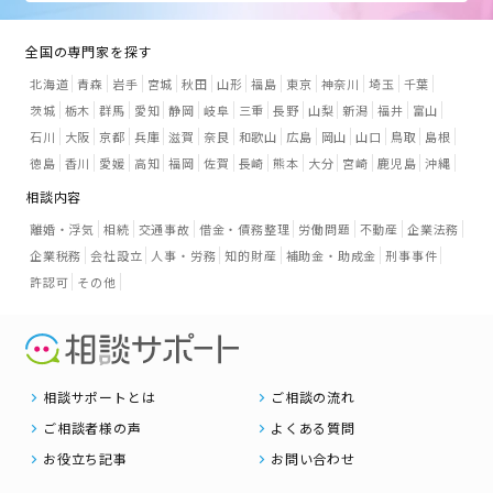
全国の専門家を探す
北海道
青森
岩手
宮城
秋田
山形
福島
東京
神奈川
埼玉
千葉
茨城
栃木
群馬
愛知
静岡
岐阜
三重
長野
山梨
新潟
福井
富山
石川
大阪
京都
兵庫
滋賀
奈良
和歌山
広島
岡山
山口
鳥取
島根
徳島
香川
愛媛
高知
福岡
佐賀
長崎
熊本
大分
宮崎
鹿児島
沖縄
相談内容
離婚・浮気
相続
交通事故
借金・債務整理
労働問題
不動産
企業法務
企業税務
会社設立
人事・労務
知的財産
補助金・助成金
刑事事件
許認可
その他
相談サポートとは
ご相談の流れ
ご相談者様の声
よくある質問
お役立ち記事
お問い合わせ