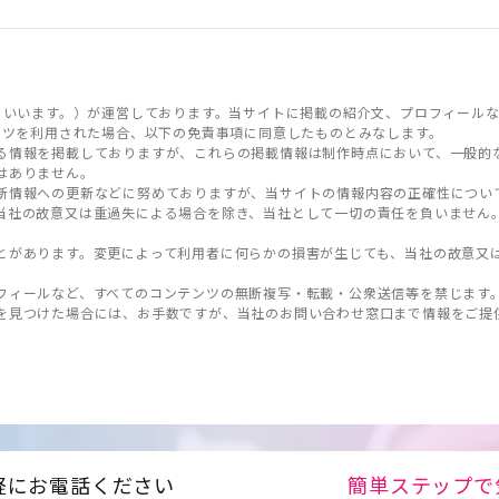
といいます。）が運営しております。当サイトに掲載の紹介文、プロフィールな
ンツを利用された場合、以下の免責事項に同意したものとみなします。
る情報を掲載しておりますが、これらの掲載情報は制作時点において、一般的
はありません。
新情報への更新などに努めておりますが、当サイトの情報内容の正確性につい
当社の故意又は重過失による場合を除き、当社として一切の責任を負いません
とがあります。変更によって利用者に何らかの損害が生じても、当社の故意又
フィールなど、すべてのコンテンツの無断複写・転載・公衆送信等を禁じます
を見つけた場合には、お手数ですが、当社のお問い合わせ窓口まで情報をご提
軽にお電話ください
簡単ステップで