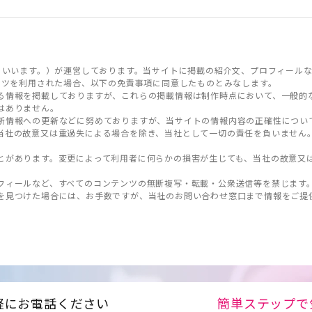
といいます。）が運営しております。当サイトに掲載の紹介文、プロフィールな
ンツを利用された場合、以下の免責事項に同意したものとみなします。
る情報を掲載しておりますが、これらの掲載情報は制作時点において、一般的
はありません。
新情報への更新などに努めておりますが、当サイトの情報内容の正確性につい
当社の故意又は重過失による場合を除き、当社として一切の責任を負いません
とがあります。変更によって利用者に何らかの損害が生じても、当社の故意又
フィールなど、すべてのコンテンツの無断複写・転載・公衆送信等を禁じます
を見つけた場合には、お手数ですが、当社のお問い合わせ窓口まで情報をご提
軽にお電話ください
簡単ステップで