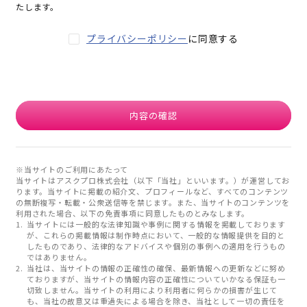
たします。
プライバシーポリシー
に同意する
内容の確認
※当サイトのご利用にあたって
当サイトはアスクプロ株式会社（以下「当社」といいます。）が運営してお
ります。当サイトに掲載の紹介文、プロフィールなど、すべてのコンテンツ
の無断複写・転載・公衆送信等を禁じます。また、当サイトのコンテンツを
利用された場合、以下の免責事項に同意したものとみなします。
当サイトには一般的な法律知識や事例に関する情報を掲載しております
が、これらの掲載情報は制作時点において、一般的な情報提供を目的と
したものであり、法律的なアドバイスや個別の事例への適用を行うもの
ではありません。
当社は、当サイトの情報の正確性の確保、最新情報への更新などに努め
ておりますが、当サイトの情報内容の正確性についていかなる保証も一
切致しません。当サイトの利用により利用者に何らかの損害が生じて
も、当社の故意又は重過失による場合を除き、当社として一切の責任を