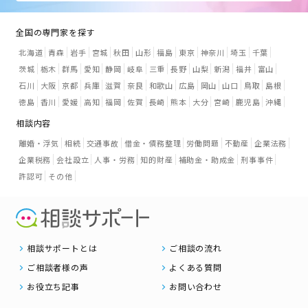
全国の専門家を探す
北海道
青森
岩手
宮城
秋田
山形
福島
東京
神奈川
埼玉
千葉
茨城
栃木
群馬
愛知
静岡
岐阜
三重
長野
山梨
新潟
福井
富山
石川
大阪
京都
兵庫
滋賀
奈良
和歌山
広島
岡山
山口
鳥取
島根
徳島
香川
愛媛
高知
福岡
佐賀
長崎
熊本
大分
宮崎
鹿児島
沖縄
相談内容
離婚・浮気
相続
交通事故
借金・債務整理
労働問題
不動産
企業法務
企業税務
会社設立
人事・労務
知的財産
補助金・助成金
刑事事件
許認可
その他
相談サポートとは
ご相談の流れ
ご相談者様の声
よくある質問
お役立ち記事
お問い合わせ