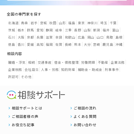
全国の専門家を探す
北海道
青森
岩手
宮城
秋田
山形
福島
東京
神奈川
埼玉
千葉
茨城
栃木
群馬
愛知
静岡
岐阜
三重
長野
山梨
新潟
福井
富山
石川
大阪
京都
兵庫
滋賀
奈良
和歌山
広島
岡山
山口
鳥取
島根
徳島
香川
愛媛
高知
福岡
佐賀
長崎
熊本
大分
宮崎
鹿児島
沖縄
相談内容
離婚・浮気
相続
交通事故
借金・債務整理
労働問題
不動産
企業法務
企業税務
会社設立
人事・労務
知的財産
補助金・助成金
刑事事件
許認可
その他
相談サポートとは
ご相談の流れ
ご相談者様の声
よくある質問
お役立ち記事
お問い合わせ