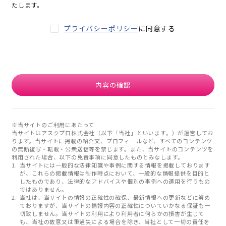
たします。
プライバシーポリシー
に同意する
内容の確認
※当サイトのご利用にあたって
当サイトはアスクプロ株式会社（以下「当社」といいます。）が運営してお
ります。当サイトに掲載の紹介文、プロフィールなど、すべてのコンテンツ
の無断複写・転載・公衆送信等を禁じます。また、当サイトのコンテンツを
利用された場合、以下の免責事項に同意したものとみなします。
当サイトには一般的な法律知識や事例に関する情報を掲載しております
が、これらの掲載情報は制作時点において、一般的な情報提供を目的と
したものであり、法律的なアドバイスや個別の事例への適用を行うもの
ではありません。
当社は、当サイトの情報の正確性の確保、最新情報への更新などに努め
ておりますが、当サイトの情報内容の正確性についていかなる保証も一
切致しません。当サイトの利用により利用者に何らかの損害が生じて
も、当社の故意又は重過失による場合を除き、当社として一切の責任を