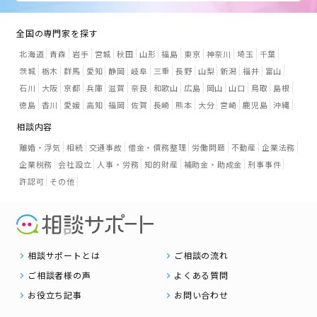
全国の専門家を探す
北海道
青森
岩手
宮城
秋田
山形
福島
東京
神奈川
埼玉
千葉
茨城
栃木
群馬
愛知
静岡
岐阜
三重
長野
山梨
新潟
福井
富山
石川
大阪
京都
兵庫
滋賀
奈良
和歌山
広島
岡山
山口
鳥取
島根
徳島
香川
愛媛
高知
福岡
佐賀
長崎
熊本
大分
宮崎
鹿児島
沖縄
相談内容
離婚・浮気
相続
交通事故
借金・債務整理
労働問題
不動産
企業法務
企業税務
会社設立
人事・労務
知的財産
補助金・助成金
刑事事件
許認可
その他
相談サポートとは
ご相談の流れ
ご相談者様の声
よくある質問
お役立ち記事
お問い合わせ