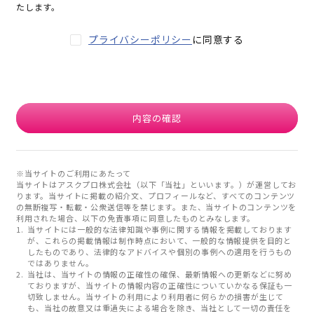
たします。
プライバシーポリシー
に同意する
内容の確認
※当サイトのご利用にあたって
当サイトはアスクプロ株式会社（以下「当社」といいます。）が運営してお
ります。当サイトに掲載の紹介文、プロフィールなど、すべてのコンテンツ
の無断複写・転載・公衆送信等を禁じます。また、当サイトのコンテンツを
利用された場合、以下の免責事項に同意したものとみなします。
当サイトには一般的な法律知識や事例に関する情報を掲載しております
が、これらの掲載情報は制作時点において、一般的な情報提供を目的と
したものであり、法律的なアドバイスや個別の事例への適用を行うもの
ではありません。
当社は、当サイトの情報の正確性の確保、最新情報への更新などに努め
ておりますが、当サイトの情報内容の正確性についていかなる保証も一
切致しません。当サイトの利用により利用者に何らかの損害が生じて
も、当社の故意又は重過失による場合を除き、当社として一切の責任を