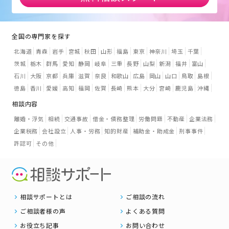
全国の専門家を探す
北海道
青森
岩手
宮城
秋田
山形
福島
東京
神奈川
埼玉
千葉
茨城
栃木
群馬
愛知
静岡
岐阜
三重
長野
山梨
新潟
福井
富山
石川
大阪
京都
兵庫
滋賀
奈良
和歌山
広島
岡山
山口
鳥取
島根
徳島
香川
愛媛
高知
福岡
佐賀
長崎
熊本
大分
宮崎
鹿児島
沖縄
相談内容
離婚・浮気
相続
交通事故
借金・債務整理
労働問題
不動産
企業法務
企業税務
会社設立
人事・労務
知的財産
補助金・助成金
刑事事件
許認可
その他
相談サポートとは
ご相談の流れ
ご相談者様の声
よくある質問
お役立ち記事
お問い合わせ