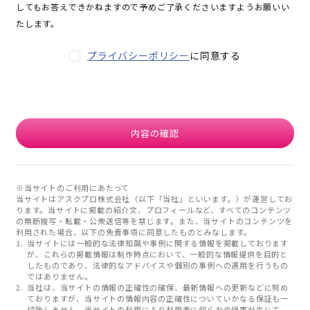
してもお答えできかねますので予めご了承くださいますようお願いい
たします。
プライバシーポリシー
に同意する
内容の確認
※当サイトのご利用にあたって
当サイトはアスクプロ株式会社（以下「当社」といいます。）が運営してお
ります。当サイトに掲載の紹介文、プロフィールなど、すべてのコンテンツ
の無断複写・転載・公衆送信等を禁じます。また、当サイトのコンテンツを
利用された場合、以下の免責事項に同意したものとみなします。
当サイトには一般的な法律知識や事例に関する情報を掲載しております
が、これらの掲載情報は制作時点において、一般的な情報提供を目的と
したものであり、法律的なアドバイスや個別の事例への適用を行うもの
ではありません。
当社は、当サイトの情報の正確性の確保、最新情報への更新などに努め
ておりますが、当サイトの情報内容の正確性についていかなる保証も一
切致しません。当サイトの利用により利用者に何らかの損害が生じて