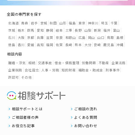
全国の専門家を探す
北海道
青森
岩手
宮城
秋田
山形
福島
東京
神奈川
埼玉
千葉
茨城
栃木
群馬
愛知
静岡
岐阜
三重
長野
山梨
新潟
福井
富山
石川
大阪
京都
兵庫
滋賀
奈良
和歌山
広島
岡山
山口
鳥取
島根
徳島
香川
愛媛
高知
福岡
佐賀
長崎
熊本
大分
宮崎
鹿児島
沖縄
相談内容
離婚・浮気
相続
交通事故
借金・債務整理
労働問題
不動産
企業法務
企業税務
会社設立
人事・労務
知的財産
補助金・助成金
刑事事件
許認可
その他
相談サポートとは
ご相談の流れ
ご相談者様の声
よくある質問
お役立ち記事
お問い合わせ