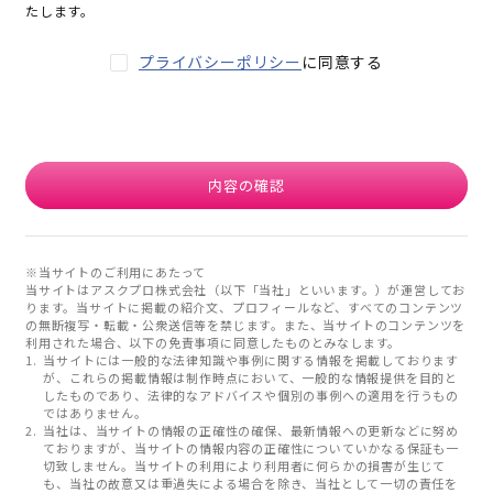
たします。
プライバシーポリシー
に同意する
内容の確認
※当サイトのご利用にあたって
当サイトはアスクプロ株式会社（以下「当社」といいます。）が運営してお
ります。当サイトに掲載の紹介文、プロフィールなど、すべてのコンテンツ
の無断複写・転載・公衆送信等を禁じます。また、当サイトのコンテンツを
利用された場合、以下の免責事項に同意したものとみなします。
当サイトには一般的な法律知識や事例に関する情報を掲載しております
が、これらの掲載情報は制作時点において、一般的な情報提供を目的と
したものであり、法律的なアドバイスや個別の事例への適用を行うもの
ではありません。
当社は、当サイトの情報の正確性の確保、最新情報への更新などに努め
ておりますが、当サイトの情報内容の正確性についていかなる保証も一
切致しません。当サイトの利用により利用者に何らかの損害が生じて
も、当社の故意又は重過失による場合を除き、当社として一切の責任を