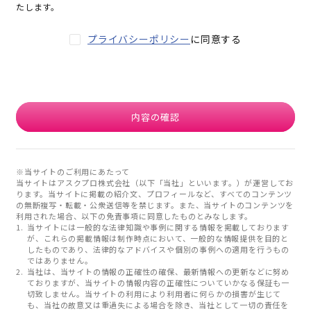
たします。
プライバシーポリシー
に同意する
内容の確認
※当サイトのご利用にあたって
当サイトはアスクプロ株式会社（以下「当社」といいます。）が運営してお
ります。当サイトに掲載の紹介文、プロフィールなど、すべてのコンテンツ
の無断複写・転載・公衆送信等を禁じます。また、当サイトのコンテンツを
利用された場合、以下の免責事項に同意したものとみなします。
当サイトには一般的な法律知識や事例に関する情報を掲載しております
が、これらの掲載情報は制作時点において、一般的な情報提供を目的と
したものであり、法律的なアドバイスや個別の事例への適用を行うもの
ではありません。
当社は、当サイトの情報の正確性の確保、最新情報への更新などに努め
ておりますが、当サイトの情報内容の正確性についていかなる保証も一
切致しません。当サイトの利用により利用者に何らかの損害が生じて
も、当社の故意又は重過失による場合を除き、当社として一切の責任を