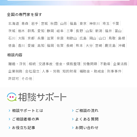
全国の専門家を探す
北海道
青森
岩手
宮城
秋田
山形
福島
東京
神奈川
埼玉
千葉
茨城
栃木
群馬
愛知
静岡
岐阜
三重
長野
山梨
新潟
福井
富山
石川
大阪
京都
兵庫
滋賀
奈良
和歌山
広島
岡山
山口
鳥取
島根
徳島
香川
愛媛
高知
福岡
佐賀
長崎
熊本
大分
宮崎
鹿児島
沖縄
相談内容
離婚・浮気
相続
交通事故
借金・債務整理
労働問題
不動産
企業法務
企業税務
会社設立
人事・労務
知的財産
補助金・助成金
刑事事件
許認可
その他
相談サポートとは
ご相談の流れ
ご相談者様の声
よくある質問
お役立ち記事
お問い合わせ