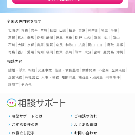
全国の専門家を探す
北海道
青森
岩手
宮城
秋田
山形
福島
東京
神奈川
埼玉
千葉
茨城
栃木
群馬
愛知
静岡
岐阜
三重
長野
山梨
新潟
福井
富山
石川
大阪
京都
兵庫
滋賀
奈良
和歌山
広島
岡山
山口
鳥取
島根
徳島
香川
愛媛
高知
福岡
佐賀
長崎
熊本
大分
宮崎
鹿児島
沖縄
相談内容
離婚・浮気
相続
交通事故
借金・債務整理
労働問題
不動産
企業法務
企業税務
会社設立
人事・労務
知的財産
補助金・助成金
刑事事件
許認可
その他
相談サポートとは
ご相談の流れ
ご相談者様の声
よくある質問
お役立ち記事
お問い合わせ