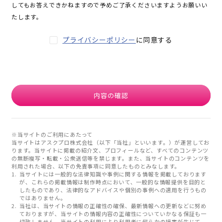
してもお答えできかねますので予めご了承くださいますようお願いい
たします。
プライバシーポリシー
に同意する
内容の確認
※当サイトのご利用にあたって
当サイトはアスクプロ株式会社（以下「当社」といいます。）が運営してお
ります。当サイトに掲載の紹介文、プロフィールなど、すべてのコンテンツ
の無断複写・転載・公衆送信等を禁じます。また、当サイトのコンテンツを
利用された場合、以下の免責事項に同意したものとみなします。
当サイトには一般的な法律知識や事例に関する情報を掲載しております
が、これらの掲載情報は制作時点において、一般的な情報提供を目的と
したものであり、法律的なアドバイスや個別の事例への適用を行うもの
ではありません。
当社は、当サイトの情報の正確性の確保、最新情報への更新などに努め
ておりますが、当サイトの情報内容の正確性についていかなる保証も一
切致しません。当サイトの利用により利用者に何らかの損害が生じて