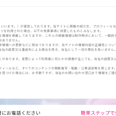
といいます。）が運営しております。当サイトに掲載の紹介文、プロフィールな
ンツを利用された場合、以下の免責事項に同意したものとみなします。
る情報を掲載しておりますが、これらの掲載情報は制作時点において、一般的
はありません。
新情報への更新などに努めておりますが、当サイトの情報内容の正確性につい
当社の故意又は重過失による場合を除き、当社として一切の責任を負いません
とがあります。変更によって利用者に何らかの損害が生じても、当社の故意又
フィールなど、すべてのコンテンツの無断複写・転載・公衆送信等を禁じます
を見つけた場合には、お手数ですが、当社のお問い合わせ窓口まで情報をご提
軽にお電話ください
簡単ステップで