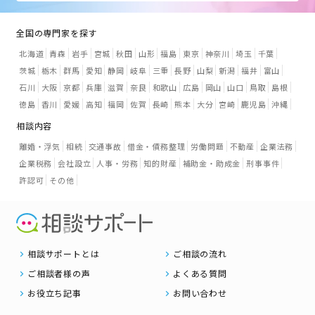
全国の専門家を探す
北海道
青森
岩手
宮城
秋田
山形
福島
東京
神奈川
埼玉
千葉
茨城
栃木
群馬
愛知
静岡
岐阜
三重
長野
山梨
新潟
福井
富山
石川
大阪
京都
兵庫
滋賀
奈良
和歌山
広島
岡山
山口
鳥取
島根
徳島
香川
愛媛
高知
福岡
佐賀
長崎
熊本
大分
宮崎
鹿児島
沖縄
相談内容
離婚・浮気
相続
交通事故
借金・債務整理
労働問題
不動産
企業法務
企業税務
会社設立
人事・労務
知的財産
補助金・助成金
刑事事件
許認可
その他
相談サポートとは
ご相談の流れ
ご相談者様の声
よくある質問
お役立ち記事
お問い合わせ