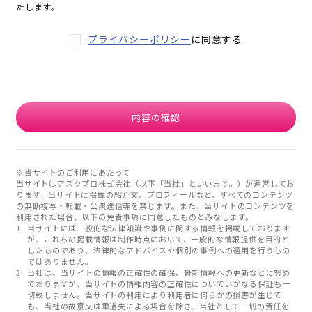
たします。
プライバシーポリシー
に同意する
内容の確認
※当サイトのご利用にあたって
当サイトはアスクプロ株式会社（以下「当社」といいます。）が運営してお
ります。当サイトに掲載の紹介文、プロフィールなど、すべてのコンテンツ
の無断複写・転載・公衆送信等を禁じます。また、当サイトのコンテンツを
利用された場合、以下の免責事項に同意したものとみなします。
当サイトには一般的な法律知識や事例に関する情報を掲載しております
が、これらの掲載情報は制作時点において、一般的な情報提供を目的と
したものであり、法律的なアドバイスや個別の事例への適用を行うもの
ではありません。
当社は、当サイトの情報の正確性の確保、最新情報への更新などに努め
ておりますが、当サイトの情報内容の正確性についていかなる保証も一
切致しません。当サイトの利用により利用者に何らかの損害が生じて
も、当社の故意又は重過失による場合を除き、当社として一切の責任を