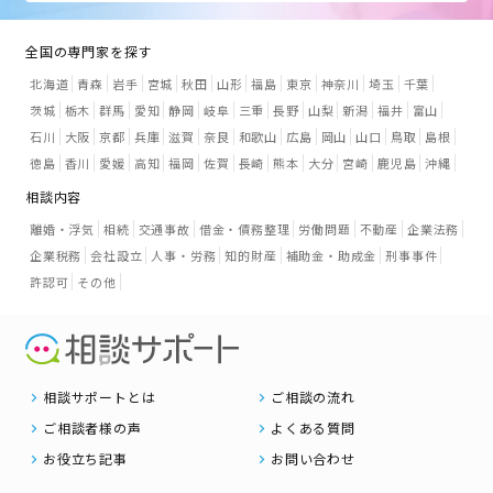
全国の専門家を探す
北海道
青森
岩手
宮城
秋田
山形
福島
東京
神奈川
埼玉
千葉
茨城
栃木
群馬
愛知
静岡
岐阜
三重
長野
山梨
新潟
福井
富山
石川
大阪
京都
兵庫
滋賀
奈良
和歌山
広島
岡山
山口
鳥取
島根
徳島
香川
愛媛
高知
福岡
佐賀
長崎
熊本
大分
宮崎
鹿児島
沖縄
相談内容
離婚・浮気
相続
交通事故
借金・債務整理
労働問題
不動産
企業法務
企業税務
会社設立
人事・労務
知的財産
補助金・助成金
刑事事件
許認可
その他
相談サポートとは
ご相談の流れ
ご相談者様の声
よくある質問
お役立ち記事
お問い合わせ