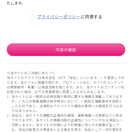
たします。
プライバシーポリシー
に同意する
内容の確認
※当サイトのご利用にあたって
当サイトはアスクプロ株式会社（以下「当社」といいます。）が運営してお
ります。当サイトに掲載の紹介文、プロフィールなど、すべてのコンテンツ
の無断複写・転載・公衆送信等を禁じます。また、当サイトのコンテンツを
利用された場合、以下の免責事項に同意したものとみなします。
当サイトには一般的な法律知識や事例に関する情報を掲載しております
が、これらの掲載情報は制作時点において、一般的な情報提供を目的と
したものであり、法律的なアドバイスや個別の事例への適用を行うもの
ではありません。
当社は、当サイトの情報の正確性の確保、最新情報への更新などに努め
ておりますが、当サイトの情報内容の正確性についていかなる保証も一
切致しません。当サイトの利用により利用者に何らかの損害が生じて
も、当社の故意又は重過失による場合を除き、当社として一切の責任を