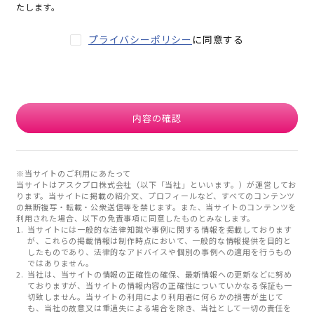
たします。
プライバシーポリシー
に同意する
内容の確認
※当サイトのご利用にあたって
当サイトはアスクプロ株式会社（以下「当社」といいます。）が運営してお
ります。当サイトに掲載の紹介文、プロフィールなど、すべてのコンテンツ
の無断複写・転載・公衆送信等を禁じます。また、当サイトのコンテンツを
利用された場合、以下の免責事項に同意したものとみなします。
当サイトには一般的な法律知識や事例に関する情報を掲載しております
が、これらの掲載情報は制作時点において、一般的な情報提供を目的と
したものであり、法律的なアドバイスや個別の事例への適用を行うもの
ではありません。
当社は、当サイトの情報の正確性の確保、最新情報への更新などに努め
ておりますが、当サイトの情報内容の正確性についていかなる保証も一
切致しません。当サイトの利用により利用者に何らかの損害が生じて
も、当社の故意又は重過失による場合を除き、当社として一切の責任を