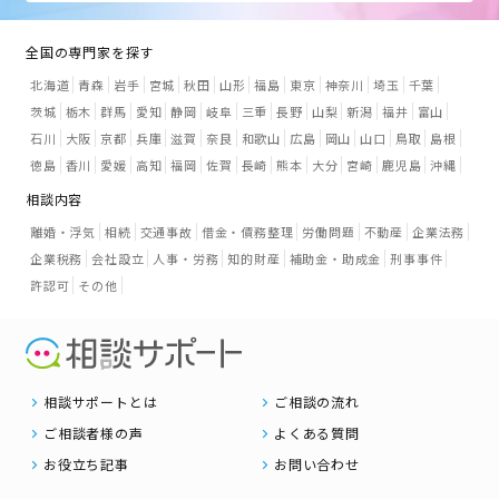
全国の専門家を探す
北海道
青森
岩手
宮城
秋田
山形
福島
東京
神奈川
埼玉
千葉
茨城
栃木
群馬
愛知
静岡
岐阜
三重
長野
山梨
新潟
福井
富山
石川
大阪
京都
兵庫
滋賀
奈良
和歌山
広島
岡山
山口
鳥取
島根
徳島
香川
愛媛
高知
福岡
佐賀
長崎
熊本
大分
宮崎
鹿児島
沖縄
相談内容
離婚・浮気
相続
交通事故
借金・債務整理
労働問題
不動産
企業法務
企業税務
会社設立
人事・労務
知的財産
補助金・助成金
刑事事件
許認可
その他
相談サポートとは
ご相談の流れ
ご相談者様の声
よくある質問
お役立ち記事
お問い合わせ