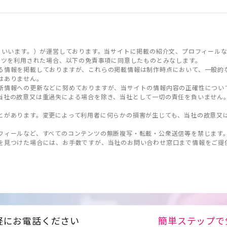
といいます。）が運営しております。当サイトに掲載の紹介文、プロフィールな
ンツを利用された場合、以下の免責事項に同意したものとみなします。
る情報を掲載しておりますが、これらの掲載情報は制作時点において、一般的
はありません。
新情報への更新などに努めておりますが、当サイトの情報内容の正確性につい
当社の故意又は重過失による場合を除き、当社として一切の責任を負いません
とがあります。変更によって利用者に何らかの損害が生じても、当社の故意又
フィールなど、すべてのコンテンツの無断複写・転載・公衆送信等を禁じます
を見つけた場合には、お手数ですが、当社のお問い合わせ窓口まで情報をご提
軽にお電話ください
簡単ステップで