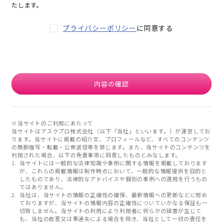
たします。
プライバシーポリシー
に同意する
内容の確認
※当サイトのご利用にあたって
当サイトはアスクプロ株式会社（以下「当社」といいます。）が運営してお
ります。当サイトに掲載の紹介文、プロフィールなど、すべてのコンテンツ
の無断複写・転載・公衆送信等を禁じます。また、当サイトのコンテンツを
利用された場合、以下の免責事項に同意したものとみなします。
当サイトには一般的な法律知識や事例に関する情報を掲載しております
が、これらの掲載情報は制作時点において、一般的な情報提供を目的と
したものであり、法律的なアドバイスや個別の事例への適用を行うもの
ではありません。
当社は、当サイトの情報の正確性の確保、最新情報への更新などに努め
ておりますが、当サイトの情報内容の正確性についていかなる保証も一
切致しません。当サイトの利用により利用者に何らかの損害が生じて
も、当社の故意又は重過失による場合を除き、当社として一切の責任を