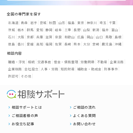
全国の専門家を探す
北海道
青森
岩手
宮城
秋田
山形
福島
東京
神奈川
埼玉
千葉
茨城
栃木
群馬
愛知
静岡
岐阜
三重
長野
山梨
新潟
福井
富山
石川
大阪
京都
兵庫
滋賀
奈良
和歌山
広島
岡山
山口
鳥取
島根
徳島
香川
愛媛
高知
福岡
佐賀
長崎
熊本
大分
宮崎
鹿児島
沖縄
相談内容
離婚・浮気
相続
交通事故
借金・債務整理
労働問題
不動産
企業法務
企業税務
会社設立
人事・労務
知的財産
補助金・助成金
刑事事件
許認可
その他
相談サポートとは
ご相談の流れ
ご相談者様の声
よくある質問
お役立ち記事
お問い合わせ