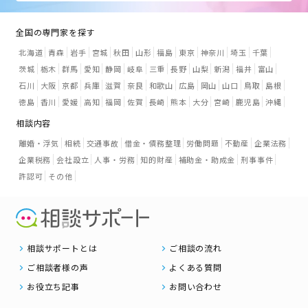
全国の専門家を探す
北海道
青森
岩手
宮城
秋田
山形
福島
東京
神奈川
埼玉
千葉
茨城
栃木
群馬
愛知
静岡
岐阜
三重
長野
山梨
新潟
福井
富山
石川
大阪
京都
兵庫
滋賀
奈良
和歌山
広島
岡山
山口
鳥取
島根
徳島
香川
愛媛
高知
福岡
佐賀
長崎
熊本
大分
宮崎
鹿児島
沖縄
相談内容
離婚・浮気
相続
交通事故
借金・債務整理
労働問題
不動産
企業法務
企業税務
会社設立
人事・労務
知的財産
補助金・助成金
刑事事件
許認可
その他
相談サポートとは
ご相談の流れ
ご相談者様の声
よくある質問
お役立ち記事
お問い合わせ