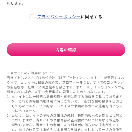
たします。
プライバシーポリシー
に同意する
内容の確認
※当サイトのご利用にあたって
当サイトはアスクプロ株式会社（以下「当社」といいます。）が運営してお
ります。当サイトに掲載の紹介文、プロフィールなど、すべてのコンテンツ
の無断複写・転載・公衆送信等を禁じます。また、当サイトのコンテンツを
利用された場合、以下の免責事項に同意したものとみなします。
当サイトには一般的な法律知識や事例に関する情報を掲載しております
が、これらの掲載情報は制作時点において、一般的な情報提供を目的と
したものであり、法律的なアドバイスや個別の事例への適用を行うもの
ではありません。
当社は、当サイトの情報の正確性の確保、最新情報への更新などに努め
ておりますが、当サイトの情報内容の正確性についていかなる保証も一
切致しません。当サイトの利用により利用者に何らかの損害が生じて
も、当社の故意又は重過失による場合を除き、当社として一切の責任を